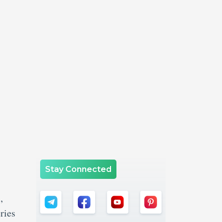
Stay Connected
,
ries