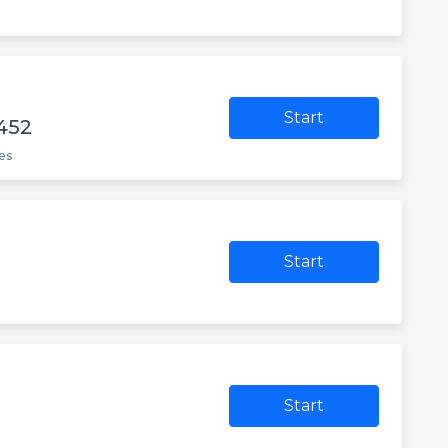
Start
452
es
Start
Start