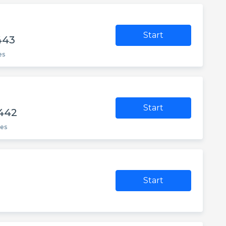
Start
443
es
Start
 442
tes
Start