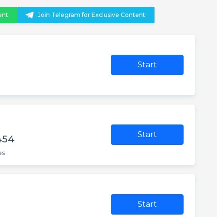
ent.
Join Telegram for Exclusive Content.
Start
Start
454
es
Start